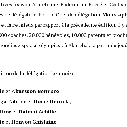
rtives à savoir Athlétisme, Badminton, Boccé et Cyclism
es de délégation. Pour le Chef de délégation,
Moustaph
et faire mieux par rapport à la précédente édition, il y a
.000 coaches, 20.000 bénévoles, 10.000 parents et proch
mondiaux special olympics » à Abu Dhabi à partir du jeu
ition de la délégation béninoise :
ic
et
Akuesson Bernisce
;
ga Fabrice
et
Dome Derrick
;
ffroy
et
Datemi Achille
;
ie
et
Honvou Ghislaine
.