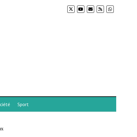
ciété
Sport
ux