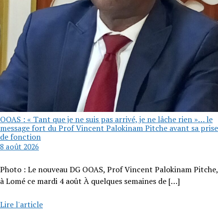
OOAS : « Tant que je ne suis pas arrivé, je ne lâche rien »… le
message fort du Prof Vincent Palokinam Pitche avant sa prise
de fonction
8 août 2026
Photo : Le nouveau DG OOAS, Prof Vincent Palokinam Pitche,
à Lomé ce mardi 4 août À quelques semaines de
[…]
Lire l'article