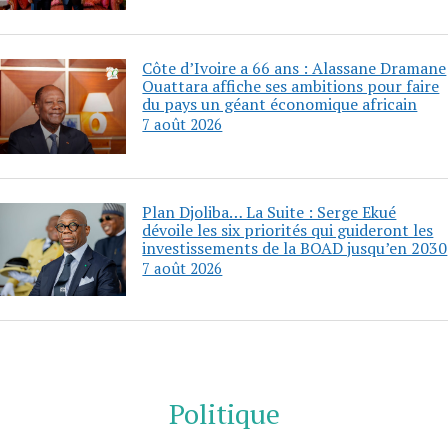
Côte d’Ivoire a 66 ans : Alassane Dramane
Ouattara affiche ses ambitions pour faire
du pays un géant économique africain
7 août 2026
Plan Djoliba… La Suite : Serge Ekué
dévoile les six priorités qui guideront les
investissements de la BOAD jusqu’en 2030
7 août 2026
Politique