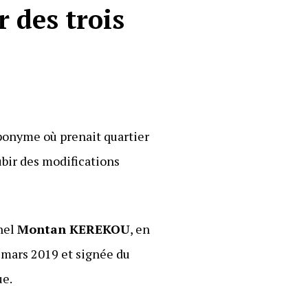
 des trois
éponyme où prenait quartier
subir des modifications
onel
Montan KEREKOU
, en
 mars 2019 et signée du
ue.