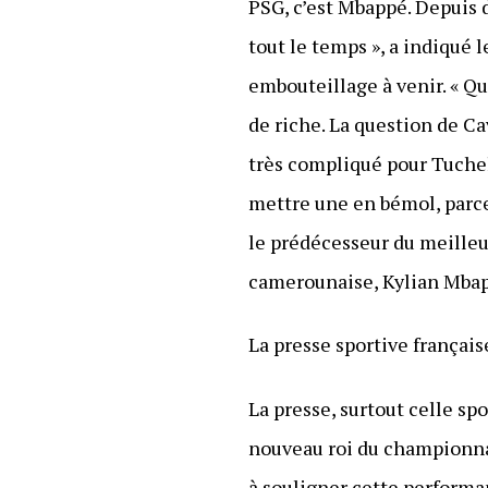
PSG, c’est Mbappé. Depuis 
tout le temps », a indiqué 
embouteillage à venir. « Q
de riche. La question de Cav
très compliqué pour Tuchel
mettre une en bémol, parce q
le prédécesseur du meilleur
camerounaise, Kylian Mba
La presse sportive françai
La presse, surtout celle s
nouveau roi du championnat
à souligner cette performan