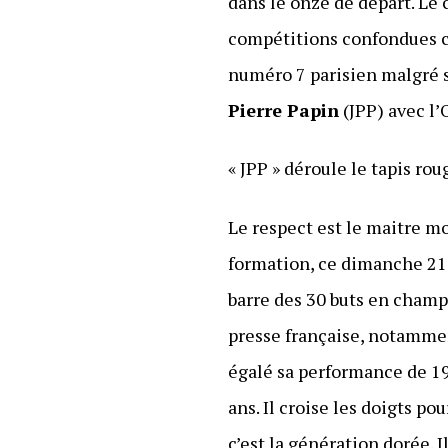
dans le onze de départ. Le 
compétitions confondues ce
numéro 7 parisien malgré so
Pierre Papin
(JPP) avec l’
« JPP » déroule le tapis ro
Le respect est le maitre mo
formation, ce dimanche 21 
barre des 30 buts en champ
presse française, notammen
égalé sa performance de 19
ans. Il croise les doigts po
c’est la génération dorée.