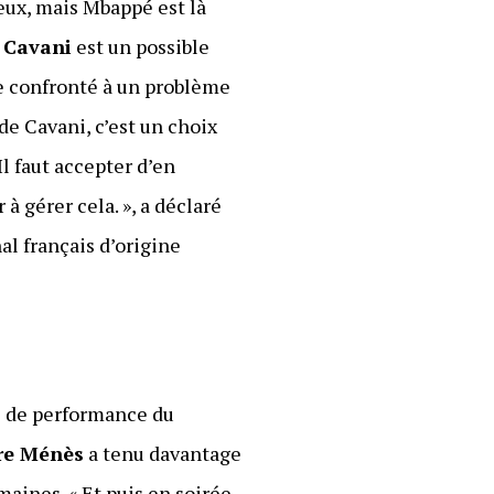
eux, mais Mbappé est là
 Cavani
est un possible
re confronté à un problème
 de Cavani, c’est un choix
l faut accepter d’en
à gérer cela. », a déclaré
al français d’origine
ce de performance du
re Ménès
a tenu davantage
aines. « Et puis en soirée,