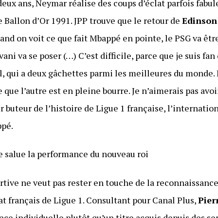
deux ans, Neymar réalise des coups d’éclat parfois fabul
le Ballon d’Or 1991. JPP trouve que le retour de
Edinson
uand on voit ce que fait Mbappé en pointe, le PSG va êt
ani va se poser (…) C’est difficile, parce que je suis fan
, qui a deux gâchettes parmi les meilleures du monde. I
ue l’autre est en pleine bourre. Je n’aimerais pas avoir 
 buteur de l’histoire de Ligue 1 française, l’internation
ppé.
se salue la performance du nouveau roi
portive ne veut pas rester en touche de la reconnaissan
 français de Ligue 1. Consultant pour Canal Plus,
Pier
ce individuelle plutôt qu’un titre acquis depuis des sem