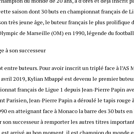
champion du monde de 20 ans, a d’ores et déjà inscrit pl
tte saison dont 30 buts en championnat français de Lig
n très jeune âge, le buteur français le plus prolifique
Olympic de Marseille (OM) en 1990, légende du football 
uge à son successeur
t entre buteurs. Pour avoir inscrit un triplé face à l’AS
avril 2019, Kylian Mbappé est devenu le premier buteur 
ionnat français de Ligue 1 depuis Jean-Pierre Papin ave
t Parisien, Jean-Pierre Papin a déroulé le tapis rouge 
90 en atteignant face à Monaco la barre des 30 buts en
ur son successeur à remporter les autres titres importants
 Il est arrivé au bon moment, il est champion du monde 