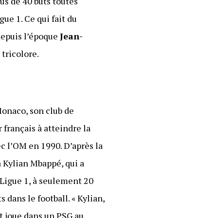
us de 40 buts toutes
ue 1. Ce qui fait du
 depuis l’époque
Jean-
tricolore.
 Monaco, son club de
français à atteindre la
c l’OM en 1990. D’après la
à Kylian Mbappé, qui a
 Ligue 1, à seulement 20
 dans le football. « Kylian,
et joue dans un PSG au