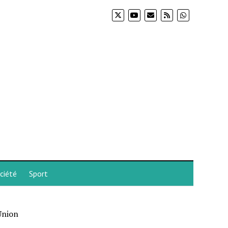
ciété
Sport
Union