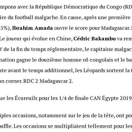
ampons avec la République Démocratique du Congo (RDC). 
toire du football malgache. En cause, après une premièr
55%),
Ibrahim Amada
ouvre le score pour Madagascar. 
 Le joueur qui évolue en Chine,
Cédric Bakambu
va rem
0′ de la fin du temps réglementaire, le capitaine malga
rnation gagne le douzième homme rd-congolais et le ba
uste avant le temps additionnel, les Léopards sortent la 
à un corner. RDC 2 Madagascar 2.
 les Écureuils pour les 1/4 de finale CAN Égypte 2019
iples occasions, notamment sur le jeu de la tête, ont po
uffle. Les occasions se multipliaient tellement pour le