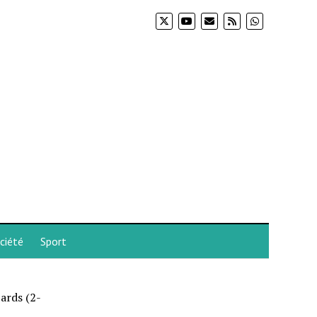
ciété
Sport
ards (2-