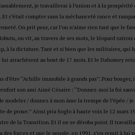
assablement, je travaillerai à l’union et à la prospérit
68. Et c’était compter sans la méchanceté rance et rampa
fermeté. On prit peur, car l’on n’aime rien tant que le f
butu, on vit, au travers de ses mots, le léopard zaïrois
p, à la dictature. Tant et si bien que les militaires, qui 
e lui arrachèrent au bout de 17 mois. Et le Dahomey reto
us d’être ‘‘Achille immobile à grands pas’’. Pour bouger,
 renfort son ami Aimé Césaire : ‘‘Donnez-moi la foi sauv
e modeler / donnez à mon âme la trempe de l’épée / je
te de proue.’’ Ainsi pria Soglo à haute voix le 12 mars 
e de la Transition. Et il ne se déroba point. Il travailla
des forces et que le peuple, en 1991, s’en remit à lui 