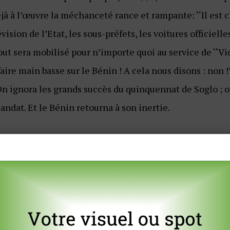
jà à l’œuvre la méchanceté rance et rampante: ‘‘Il est c
évision de l’Etat, les sous-préfets, les voitures officiell
 tout sera mobilisé pour n’importe quoi au service de ‘‘Vid
aire main basse sur le Bénin ! A cela nous disons : non !’
On ignora les grands succès du quinquennat de Soglo ; 
andat. Et le Bénin retourna à son inertie.
t sur place quand Talon vint à son chevet le 6 avril 201
i, je veux devenir celui qui a réussi à transformer son p
nomiquement.’’ déclare-t-il six semaines après son inv
 a contre elle les tenants – vétérans et néophytes – de
s le mauvais cinéma de Djeffa et dans le film récent, u