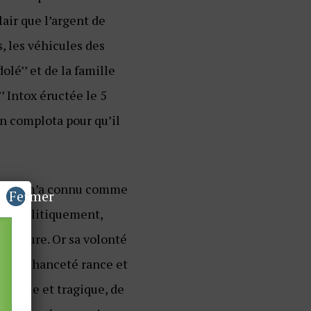
lair que l’argent de
es, les véhicules des
olé’’ et de la famille
’ Intox éructée le 5
on complota pour qu’il
6. ‘‘On m’a connu comme
Fermer
ays, politiquement,
estiture. Or sa volonté
 la méchanceté rance et
buesque et tragique, de