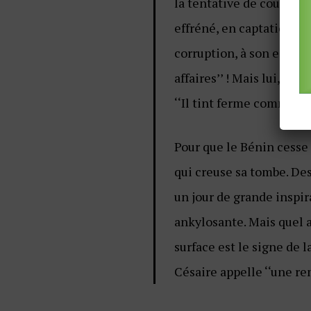
la tentative de coup d’Et
effréné, en captation des
corruption, à son eau, à 
affaires’’ ! Mais lui, at
‘‘Il tint ferme comme s’il
Pour que le Bénin cesse 
qui creuse sa tombe. Des
un jour de grande inspi
ankylosante. Mais quel a
surface est le signe de l
Césaire appelle ‘‘une re