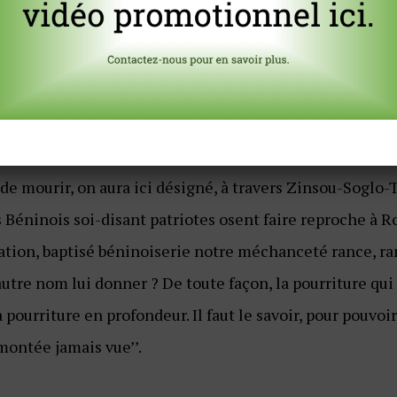
at civil. Et les procès en ‘‘ruse et rage’’, en style à la
 entreprises rentables de l’Etat, etc. Et mort à sa CRIE
son électricité, à son asphaltage, à ses pavages ! Assez !
telé à vaincre la force d’inertie, semble regarder Moïse à 
 voyait l’Invisible’’ (Hébr., 11/27).
de mourir, on aura ici désigné, à travers Zinsou-Soglo-
 Béninois soi-disant patriotes osent faire reproche à R
ration, baptisé béninoiserie notre méchanceté rance, r
utre nom lui donner ? De toute façon, la pourriture qui
a pourriture en profondeur. Il faut le savoir, pour pouvo
montée jamais vue’’.