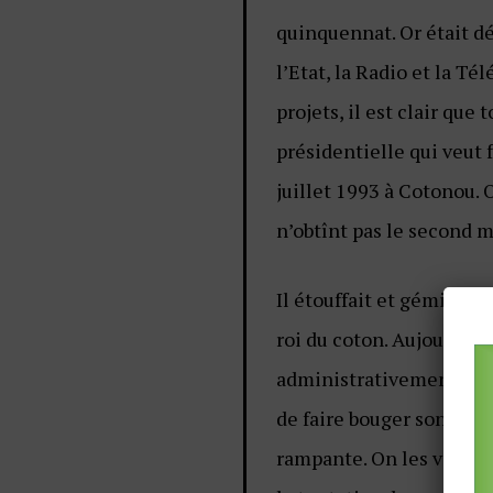
quinquennat. Or était dé
l’Etat, la Radio et la Tél
projets, il est clair que
présidentielle qui veut f
juillet 1993 à Cotonou. 
n’obtînt pas le second m
Il étouffait et gémissai
roi du coton. Aujourd’hu
administrativement, éco
de faire bouger son pays
rampante. On les vit dan