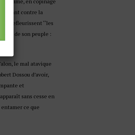
 Paul Kagamé, en copinage
T luttant contre la
 Que refleurissent ‘‘les
la tête de son peuple :
Talon, le mal atavique
obert Dossou d’avoir,
ampante et
 apparaît sans cesse en
ir entamer ce que