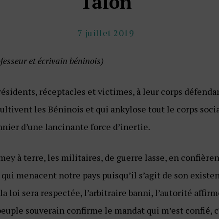
Talon
7 juillet 2019
esseur et écrivain béninois)
présidents, réceptacles et victimes, à leur corps défend
ultivent les Béninois et qui ankylose tout le corps soc
nnier d’une lancinante force d’inertie.
ey à terre, les militaires, de guerre lasse, en confièren
ds qui menacent notre pays puisqu’il s’agit de son exis
a loi sera respectée, l’arbitraire banni, l’autorité affi
 peuple souverain confirme le mandat qui m’est confié, c’