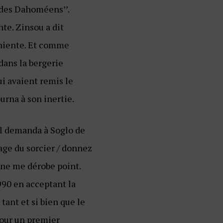
é des Dahoméens’’.
nte. Zinsou a dit
arniente. Et comme
 dans la bergerie
lui avaient remis le
urna à son inertie.
 il demanda à Soglo de
age du sorcier / donnez
 ne me dérobe point.
1990 en acceptant la
 tant et si bien que le
pour un premier