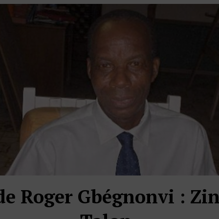
de Roger Gbégnonvi : Zi