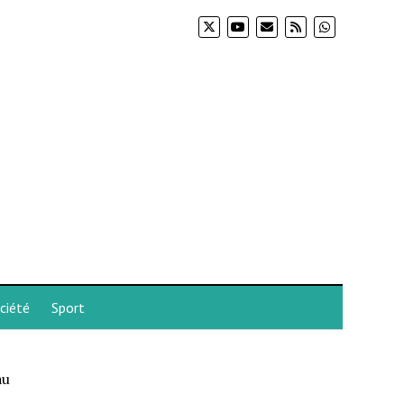
ciété
Sport
au