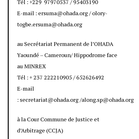
Tél : +229 97970537 / 95403190
E-mail : ersuma@ohada.org / olory-
togbe.ersuma@ohada.org
au Secrétariat Permanent de l’OHADA
Yaoundé – Cameroun/ Hippodrome face
au MINREX
Tél : + 237 222210905 / 652626492
E-mail
: secretariat@ohada.org /along.sp@ohada.org
à la Cour Commune de Justice et
d’Arbitrage (CCJA)