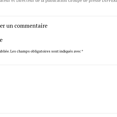
dateur et Directeur de la publication Groupe de presse DIFFÉ
sser un commentaire
e
bliée.
Les champs obligatoires sont indiqués avec
*