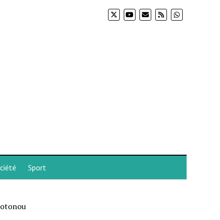
ciété
Sport
 Cotonou