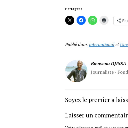
Partager :
Plu
Publié dans
International
et
Une
Bienvenu DJISSA
Journaliste - Fon
Soyez le premier a lai
Laisser un commentair
Votre adresse e-mail ne sera pas pu