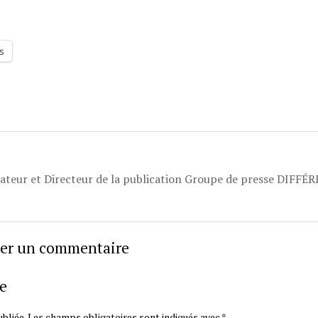
s
dateur et Directeur de la publication Groupe de presse DIFFÉ
sser un commentaire
e
bliée.
Les champs obligatoires sont indiqués avec
*