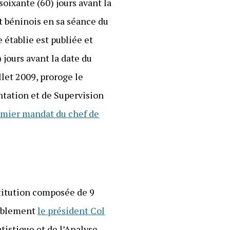
soixante (60) jours avant la
nt béninois en sa séance du
 établie est publiée et
 jours avant la date du
llet 2009, proroge le
ntation et de Supervision
emier mandat du chef de
stitution composée de 9
rablement
le président Col
atistique et de l’Analyse