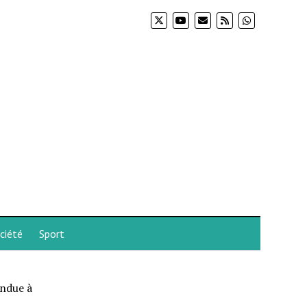
ciété
Sport
endue à