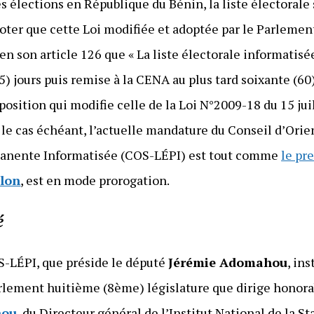
s élections en République du Bénin, la liste électorale 
 noter que cette Loi modifiée et adoptée par le Parleme
n son article 126 que « La liste électorale informatisée
) jours puis remise à la CENA au plus tard soixante (60)
sposition qui modifie celle de la Loi N°2009-18 du 15 jui
e cas échéant, l’actuelle mandature du Conseil d’Orie
rmanente Informatisée (COS-LÉPI) est tout comme
le pr
alon
, est en mode prorogation.
é
S-LÉPI, que préside le député
Jérémie Adomahou
, in
arlement huitième (8ème) législature que dirige hono
nou
, du Directeur général de l’Institut National de la St