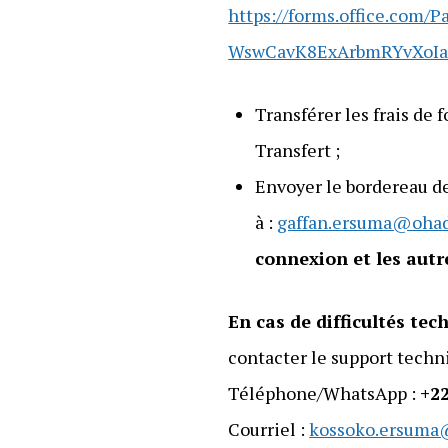
https://forms.office.co
WswCavK8ExArbmRYvXo
Transférer les frais d
Transfert ;
Envoyer le bordereau d
à :
gaffan.ersuma@ohad
connexion et les autr
En cas de difficultés tec
contacter le support techn
Téléphone/WhatsApp :
+2
Courriel :
kossoko.ersuma