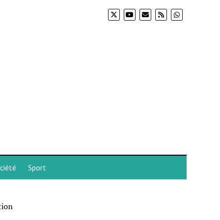
ciété
Sport
tion