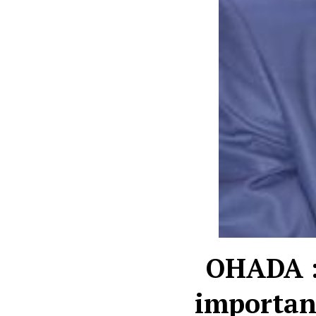
OHADA :
important