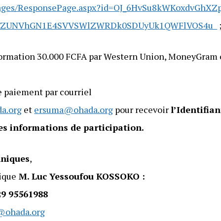
m/Pages/ResponsePage.aspx?id=OJ_6HvSu8kWKoxdvGhXZ
IaZUNVhGN1E4SVVSWlZWRDk0SDUyUk1QWFlVOS4u
e formation 30.000 FCFA par Western Union, MoneyGram
e paiement par courriel
a.org
et
ersuma@ohada.org
pour recevoir
l’Identifia
es informations de participation.
hniques
,
ique
M. Luc Yessoufou KOSSOKO :
29 95561988
@ohada.org