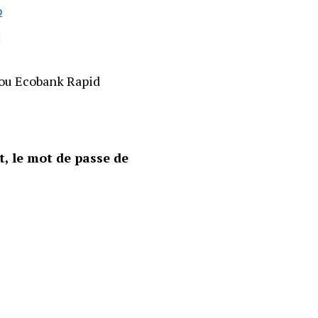
p
;
 ou Ecobank Rapid
nt, le mot de passe de