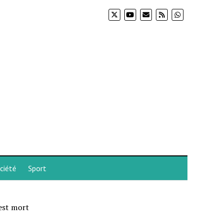
ciété
Sport
est mort