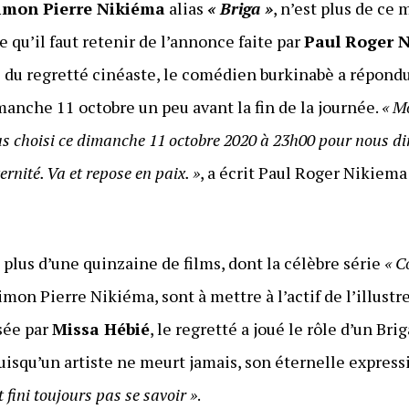
imon Pierre Nikiéma
alias
« Briga »
, n’est plus de ce 
e qu’il faut retenir de l’annonce faite par
Paul Roger 
e du regretté cinéaste, le comédien burkinabè a répondu
manche 11 octobre un peu avant la fin de la journée.
« M
 as choisi ce dimanche 11 octobre 2020 à 23h00 pour nous d
ernité. Va et repose en paix. »
, a écrit Paul Roger Nikie
 plus d’une quinzaine de films, dont la célèbre série
« C
imon Pierre Nikiéma, sont à mettre à l’actif de l’illust
isée par
Missa Hébié
, le regretté a joué le rôle d’un Br
Puisqu’un artiste ne meurt jamais, son éternelle express
fini toujours pas se savoir »
.