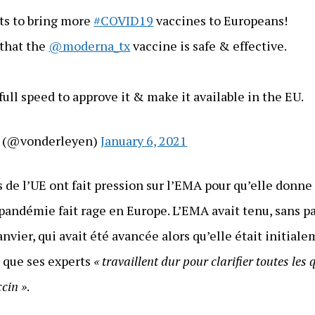
rts to bring more
#COVID19
vaccines to Europeans!
that the
@moderna_tx
vaccine is safe & effective.
ull speed to approve it & make it available in the EU.
n (@vonderleyen)
January 6, 2021
ys de l’UE ont fait pression sur l’EMA pour qu’elle donne
ndémie fait rage en Europe. L’EMA avait tenu, sans pa
nvier, qui avait été avancée alors qu’elle était initiale
r que ses experts
« travaillent dur pour clarifier toutes le
ccin »
.