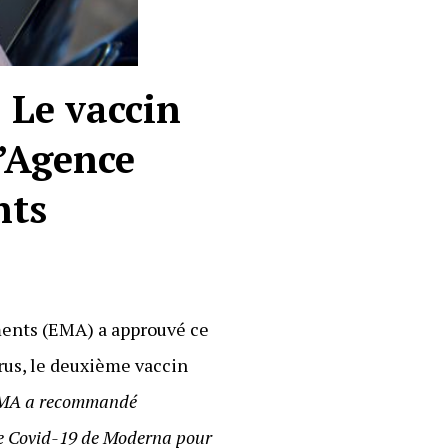
 Le vaccin
l’Agence
nts
ments (EMA) a approuvé ce
rus, le deuxième vaccin
EMA a recommandé
 le Covid-19 de Moderna pour