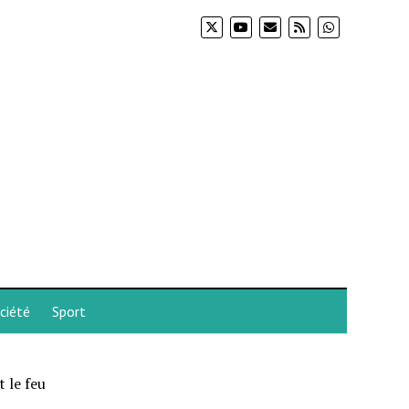
ciété
Sport
 le feu