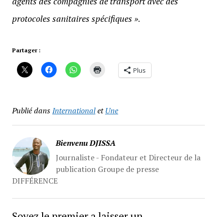
agents des compagnies de transport avec des
protocoles sanitaires spécifiques »
.
Partager :
Plus
Publié dans
International
et
Une
Bienvenu DJISSA
Journaliste - Fondateur et Directeur de la
publication Groupe de presse
DIFFÉRENCE
Soyez le premier a laisser un