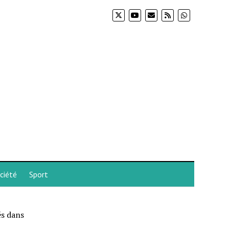
ciété
Sport
és dans