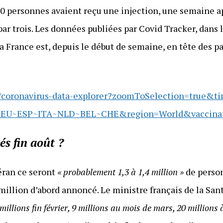
personnes avaient reçu une injection, une semaine apr
 par trois. Les données publiées par Covid Tracker, dans l
la France est, depuis le début de semaine, en tête des p
rg/coronavirus-data-explorer?zoomToSelection=true&t
DEU~ESP~ITA~NLD~BEL~CHE&region=World&vaccinatio
és fin août ?
Véran ce seront
« probablement 1,3 à 1,4 million »
de person
 million d’abord annoncé. Le ministre français de la San
 millions fin février, 9 millions au mois de mars, 20 millions à