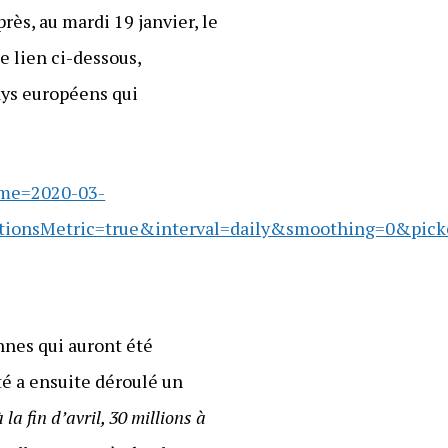
ès, au mardi 19 janvier, le
e lien ci-dessous,
ays européens qui
ime=2020-03-
nsMetric=true&interval=daily&smoothing=0&picker
nes qui auront été
té a ensuite déroulé un
 la fin d’avril, 30 millions à