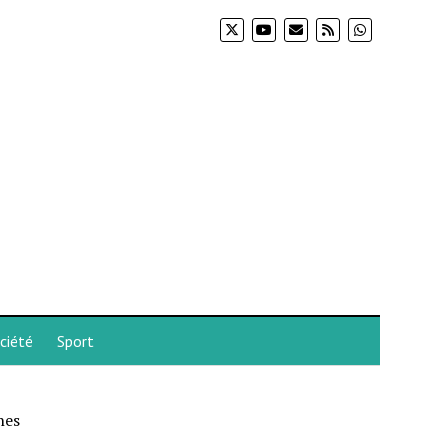
ciété
Sport
nes