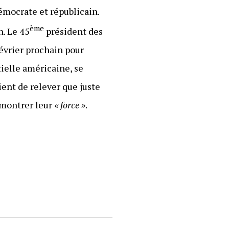
démocrate et républicain.
ème
n. Le 45
président des
février prochain pour
tielle américaine, se
ient de relever que juste
 montrer leur
« force »
.