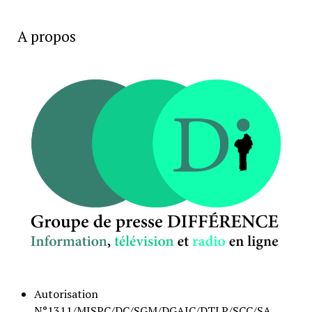
A propos
Autorisation
N°1311/MISPC/DC/SGM/DGAIC/DTLP/SCC/SA