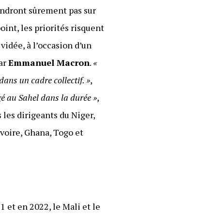
tendront sûrement pas sur
point, les priorités risquent
 vidée, à l’occasion d’un
par
Emmanuel Macron
.
«
dans un cadre collectif. »
,
gé au Sahel dans la durée »
,
 les dirigeants du Niger,
Ivoire, Ghana, Togo et
 et en 2022, le Mali et le