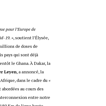
que pour l’Europe de
id-19. »
, soutient l’Élysée,
millions de doses de
is pays qui sont déjà
entôt le Ghana. À Dakar, la
er Leyen
, a annoncé, la
Afrique, dans le cadre du
«
nt abordées au cours des
’interconnexion entre notre
re 180 Km de ligne haute