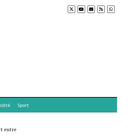
ciété
Sport
rt entre