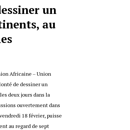
dessiner un
tinents, au
les
nion Africaine – Union
olonté de dessiner un
les deux jours dans la
scussions ouvertement dans
vendredi 18 février, puisse
ment au regard de sept