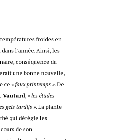
s températures froides en
t dans l’année. Ainsi, les
dinaire, conséquence du
serait une bonne nouvelle,
de ce
« faux printemps »
. De
t Vautard
,
« les études
s gels tardifs »
. La plante
rbé qui dérègle les
u cours de son