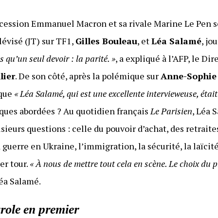
ccession Emmanuel Macron et sa rivale Marine Le Pen s
lévisé (JT) sur TF1,
Gilles Bouleau
, et
Léa Salamé
, jo
 qu’un seul devoir : la parité. »
, a expliqué à l’AFP, le Di
lier
. De son côté, après la polémique sur
Anne-Sophie
 que
« Léa Salamé, qui est une excellente intervieweuse, étai
ques abordées ? Au quotidien français
Le Parisien
, Léa 
usieurs questions : celle du pouvoir d’achat, des retraite
 guerre en Ukraine, l’immigration, la sécurité, la laïcit
er tour.
« À nous de mettre tout cela en scène. Le choix du
Léa Salamé.
role en premier