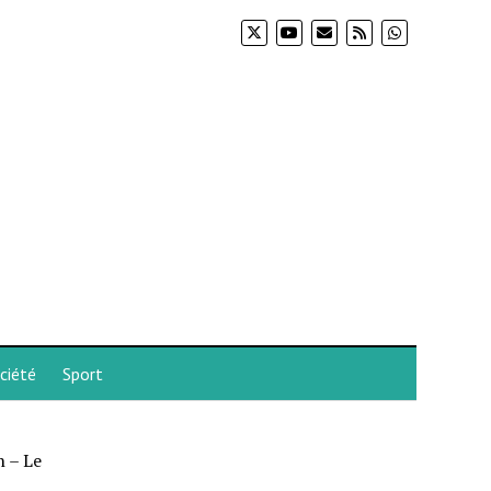
ciété
Sport
n – Le