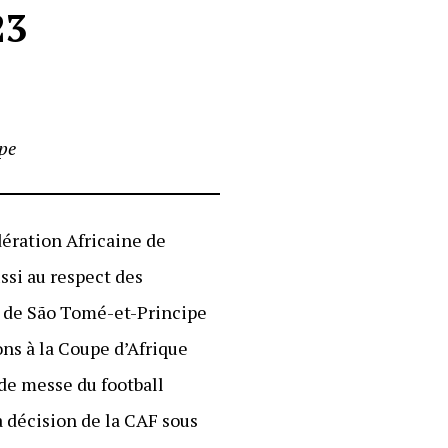
23
epe
dération Africaine de
ussi au respect des
git de São Tomé-et-Principe
ons à la Coupe d’Afrique
nde messe du football
la décision de la CAF sous