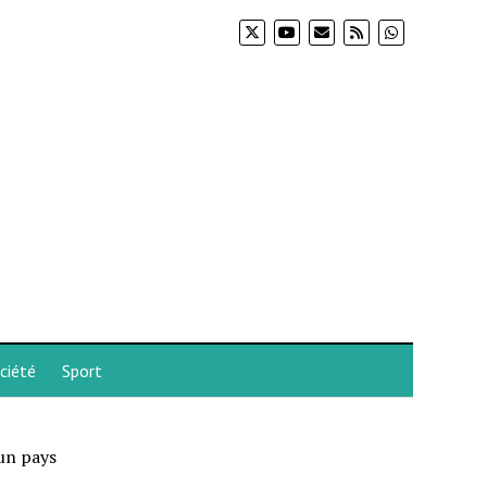
ciété
Sport
un pays