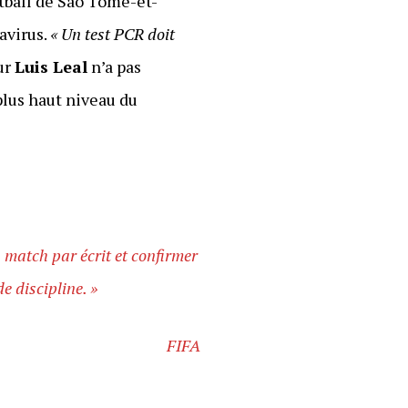
otball de São Tomé-et-
avirus.
« Un test PCR doit
eur
Luis Leal
n’a pas
plus haut niveau du
n match par écrit et confirmer
e discipline. »
FIFA