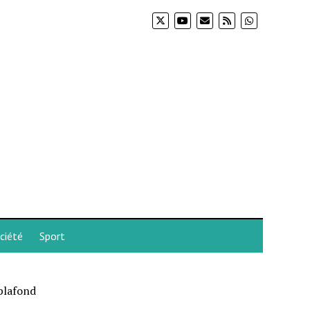
ciété
Sport
 plafond