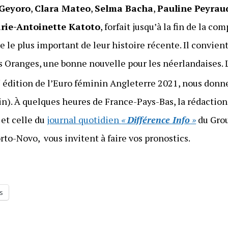
 Geyoro
,
Clara Mateo
,
Selma Bacha
,
Pauline Peyra
rie-Antoinette Katoto
, forfait jusqu’à la fin de la co
e le plus important de leur histoire récente. Il convient
s Oranges, une bonne nouvelle pour les néerlandaises. 
e
édition de l’Euro féminin Angleterre 2021, nous donn
in). À quelques heures de France-Pays-Bas, la rédaction
et celle du
journal quotidien
«
Différence Info
»
du Grou
orto-Novo, vous invitent à faire vos pronostics.
s