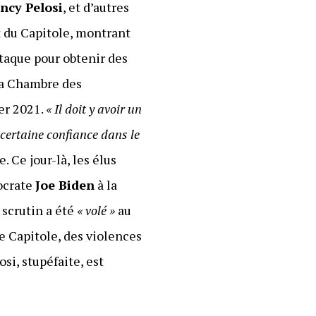
ncy Pelosi
, et d’autres
t du Capitole, montrant
taque pour obtenir des
 la Chambre des
ier 2021.
« Il doit y avoir un
 certaine confiance dans le
le. Ce jour-là, les élus
mocrate
Joe Biden
à la
e scrutin a été
« volé »
au
le Capitole, des violences
si, stupéfaite, est