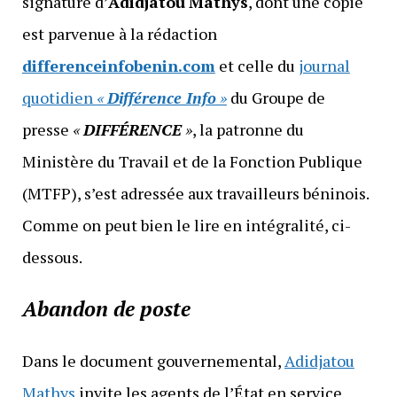
signature d’
Adidjatou
Mathys
, dont une copie
est parvenue à la rédaction
differenceinfobenin.com
et celle du
journal
quotidien
«
Différence Info
»
du Groupe de
presse
«
DIFFÉRENCE
»
, la patronne du
Ministère du Travail et de la Fonction Publique
(MTFP), s’est adressée aux travailleurs béninois.
Comme on peut bien le lire en intégralité, ci-
dessous.
Abandon de poste
Dans le document gouvernemental,
Adidjatou
Mathys
invite les agents de l’État en service