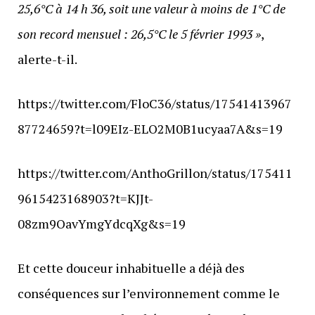
25,6°C à 14 h 36, soit une valeur à moins de 1°C de
son record mensuel : 26,5°C le 5 février 1993 »
,
alerte-t-il.
https://twitter.com/FloC36/status/17541413967
87724659?t=l09EIz-ELO2M0B1ucyaa7A&s=19
https://twitter.com/AnthoGrillon/status/175411
9615423168903?t=KJJt-
08zm9OavYmgYdcqXg&s=19
Et cette douceur inhabituelle a déjà des
conséquences sur l’environnement comme le