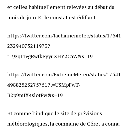
et celles habituellement relevées au début du
mois de juin. Et le constat est édifiant.
https://twitter.com/lachainemeteo/status/17541
23294075211973?
t=9zqI4VgRwIkEyyuXHY2CYA&s=19
https://twitter.com/ExtremeMeteo/status/17541
49882523275751?t=USMpFwT-
B2p9mIX4slotFw&s=19
Et comme l’indique le site de prévisions
météorologiques, la commune de Céret a connu