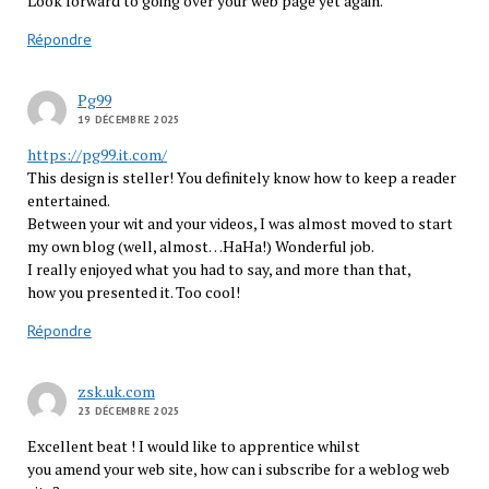
Look forward to going over your web page yet again.
Répondre
Pg99
19 DÉCEMBRE 2025
https://pg99.it.com/
This design is steller! You definitely know how to keep a reader
entertained.
Between your wit and your videos, I was almost moved to start
my own blog (well, almost…HaHa!) Wonderful job.
I really enjoyed what you had to say, and more than that,
how you presented it. Too cool!
Répondre
zsk.uk.com
23 DÉCEMBRE 2025
Excellent beat ! I would like to apprentice whilst
you amend your web site, how can i subscribe for a weblog web