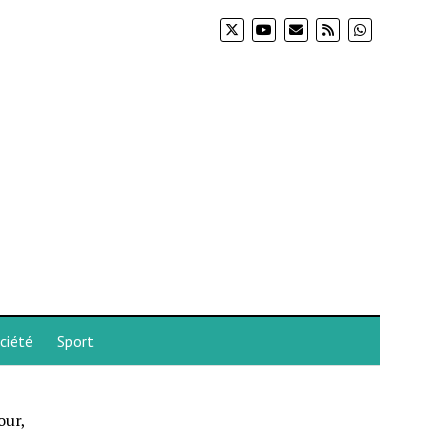
ciété
Sport
our,