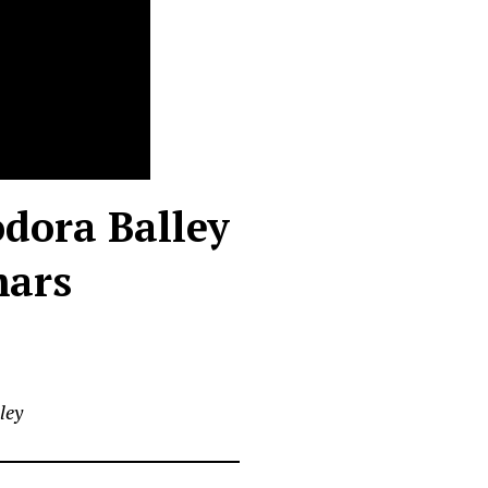
odora Balley
mars
lley