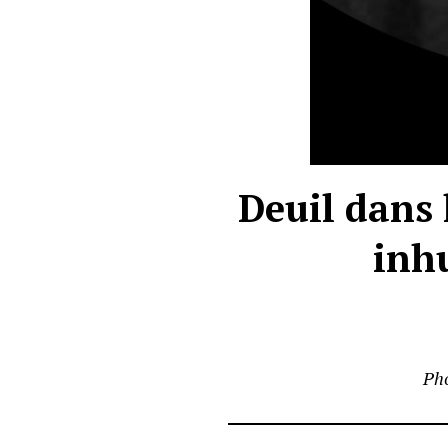
Deuil dans 
inh
Pho