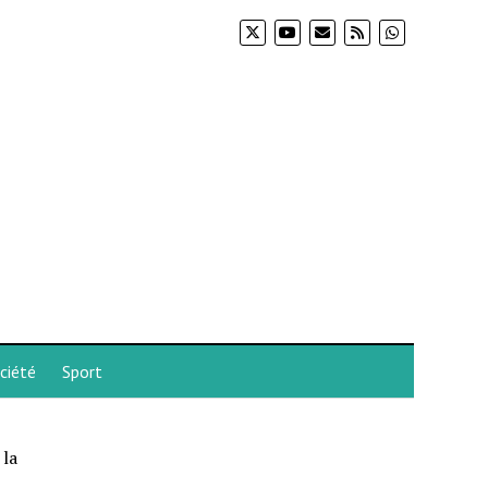
ciété
Sport
 la