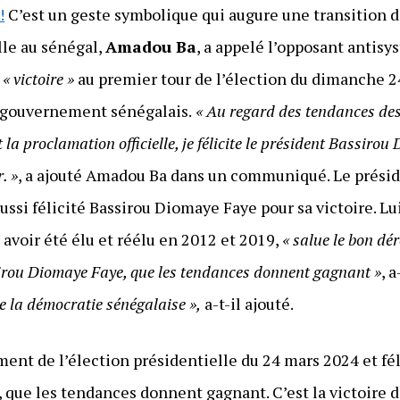
!
C’est un geste symbolique qui augure une transition 
lle au sénégal,
Amadou Ba
, a appelé l’opposant antis
a
« victoire »
au premier tour de l’élection du dimanche 2
u gouvernement sénégalais.
« Au regard des tendances des 
t la proclamation officielle, je félicite le président Bassir
. »
, a ajouté Amadou Ba dans un communiqué. Le présid
 aussi félicité Bassirou Diomaye Faye pour sa victoire. L
 avoir été élu et réélu en 2012 et 2019,
« salue le bon dé
ssirou Diomaye Faye, que les tendances donnent gagnant »
, a
 de la démocratie sénégalaise »,
a-t-il ajouté.
ment de l’élection présidentielle du 24 mars 2024 et fél
 que les tendances donnent gagnant. C’est la victoire 