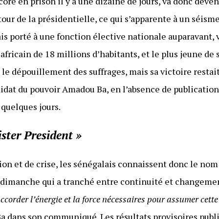
re en prison il y a une dizaine de jours, va donc deven
our de la présidentielle, ce qui s’apparente à un séisme
is porté à une fonction élective nationale auparavant,
fricain de 18 millions d’habitants, et le plus jeune de s
le dépouillement des suffrages, mais sa victoire restai
dat du pouvoir Amadou Ba, en l’absence de publication o
 quelques jours.
ster President »
ion et de crise, les sénégalais connaissent donc le nom
in dimanche qui a tranché entre continuité et changemen
accorder l’énergie et la force nécessaires pour assumer cette
Ba dans son communiqué. Les résultats provisoires publi