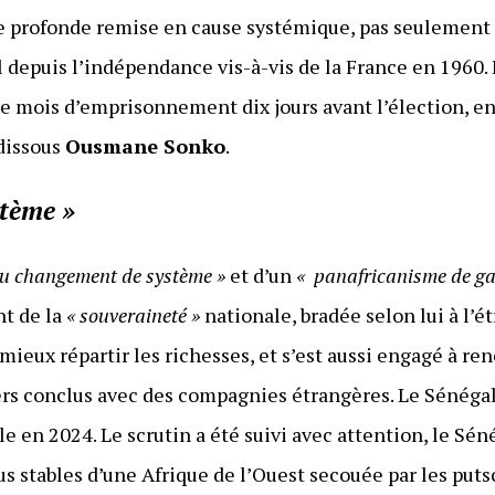
 profonde remise en cause systémique, pas seulement p
 depuis l’indépendance vis-à-vis de la France en 1960. F
nze mois d’emprisonnement dix jours avant l’élection,
 dissous
Ousmane Sonko
.
tème »
du changement de système »
et d’un
« panafricanisme de g
nt de la
« souveraineté »
nationale, bradée selon lui à l’ét
mieux répartir les richesses, et s’est aussi engagé à re
iers conclus avec des compagnies étrangères. Le Sénég
le en 2024. Le scrutin a été suivi avec attention, le Sé
us stables d’une Afrique de l’Ouest secouée par les put