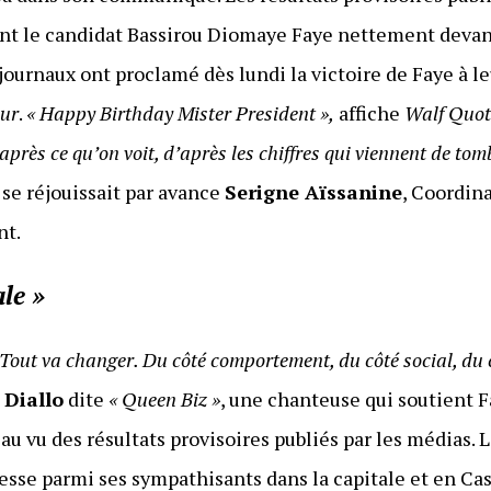
ent le candidat Bassirou Diomaye Faye nettement devant
 journaux ont proclamé dès lundi la victoire de Faye à l
eur
.
«
Happy Birthday Mister President »,
affiche
Walf Quot
rès ce qu’on voit, d’après les chiffres qui viennent de tombe
, se réjouissait par avance
Serigne Aïssanine
, Coordin
nt.
le »
. Tout va changer. Du côté comportement, du côté social, du c
Diallo
dite
« Queen Biz »
, une chanteuse qui soutient F
au vu des résultats provisoires publiés par les médias. L
esse parmi ses sympathisants dans la capitale et en Ca