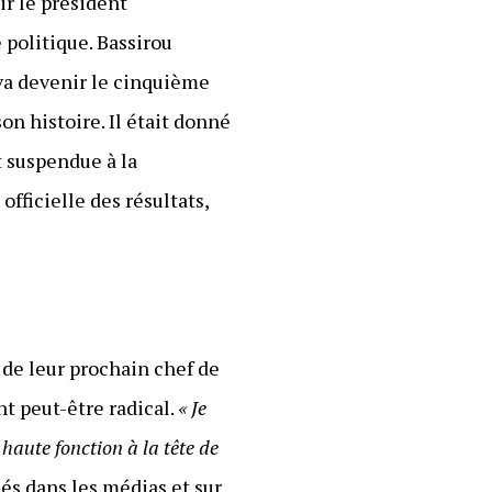
ir le président
 politique. Bassirou
 va devenir le cinquième
on histoire. Il était donné
t suspendue à la
fficielle des résultats,
 de leur prochain chef de
t peut-être radical.
« Je
 haute fonction à la tête de
és dans les médias et sur