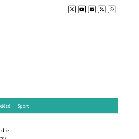
ciété
Sport
ordre
ces