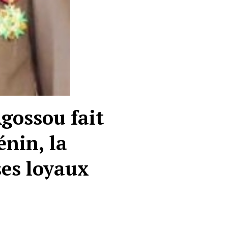
Agossou fait
énin, la
ses loyaux