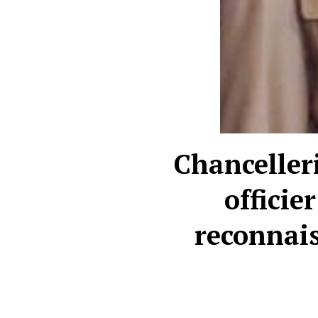
Chancelleri
officie
reconnais