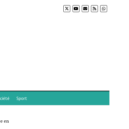
ciété
Sport
re en