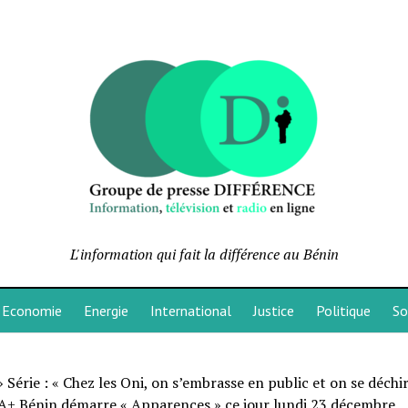
L'information qui fait la différence au Bénin
Economie
Energie
International
Justice
Politique
So
»
Série : « Chez les Oni, on s’embrasse en public et on se déchi
 A+ Bénin démarre « Apparences » ce jour lundi 23 décembre