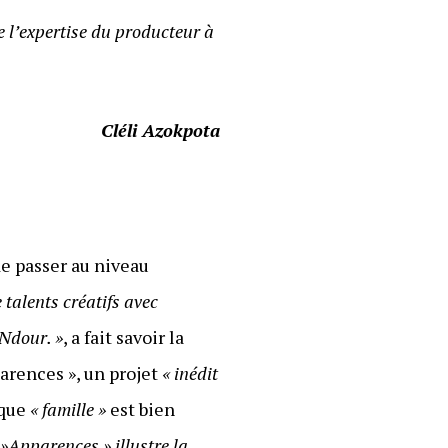
e l’expertise du producteur à
Cléli Azokpota
de passer au niveau
 talents créatifs avec
 Ndour. »
, a fait savoir la
arences », un projet
« inédit
ique
« famille »
est bien
 »Apparences » illustre la