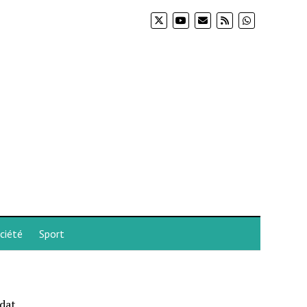
ciété
Sport
ndat