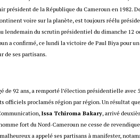
ir président de la République du Cameroun en 1982. Depu
ntinent voire sur la planète, est toujours réélu préside
, au lendemain du scrutin présidentiel du dimanche 12 o
n a confirmé, ce lundi la victoire de Paul Biya pour 
r de ses partisans.
âgé de 92 ans, a remporté l’élection présidentielle avec
ts officiels proclamés région par région. Un résultat qu
a Communication,
Issa Tchiroma Bakary
, arrivé deuxi
 L’homme fort du Nord-Cameroun ne cesse de revendiquer 
t malheureux a appelé ses partisans à manifester, notam