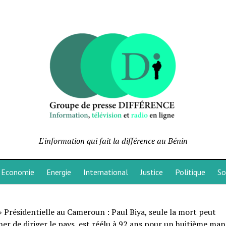
L'information qui fait la différence au Bénin
Economie
Energie
International
Justice
Politique
So
»
Présidentielle au Cameroun : Paul Biya, seule la mort peut
er de diriger le pays, est réélu à 92 ans pour un huitième ma