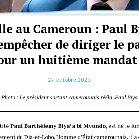
lle au Cameroun : Paul Bi
empêcher de diriger le pa
pour un huitième mandat 
27 octobre 2025
Photo : Le président sortant camerounais réélu, Paul Biya
ntité
Paul Barthélemy Biya’a bi Mvondo
, est né le lu
ement du Dja-et-Lobo. Homme d’État camerounais, il a 