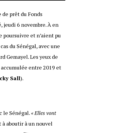
e de prêt du Fonds
, jeudi 6 novembre. À en
e poursuivre et n’aient pu
e cas du Sénégal, avec une
ard Gemayel. Les yeux de
te accumulée entre 2019 et
cky Sall
).
c le Sénégal.
« Elles vont
t à aboutir à un nouvel