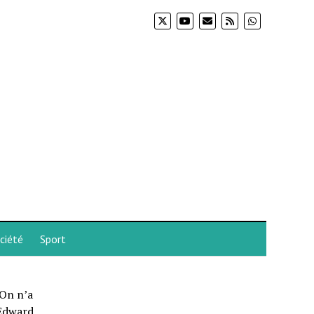
ciété
Sport
 On n’a
 Edward