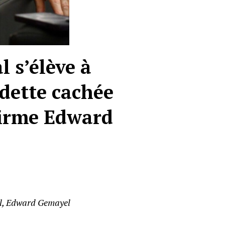
l s’élève à
 dette cachée
ffirme Edward
al, Edward Gemayel