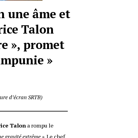
en une âme et
rice Talon
re », promet
 impunie »
ture d’écran SRTB)
rice Talon
a rompu le
e gravité extrême »
. Le chef