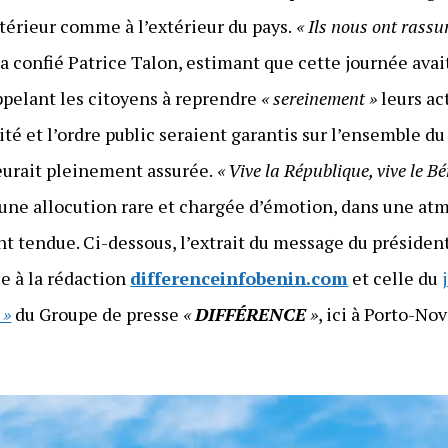
ntérieur comme à l’extérieur du pays.
« Ils nous ont rassu
, a confié Patrice Talon, estimant que cette journée ava
ppelant les citoyens à reprendre
« sereinement »
leurs ac
urité et l’ordre public seraient garantis sur l’ensemble du
eurait pleinement assurée.
« Vive la République, vive le Bé
une allocution rare et chargée d’émotion, dans une at
t tendue. Ci-dessous, l’extrait du message du président
e à la rédaction
differenceinfobenin.com
et celle du
»
du Groupe de presse
«
DIFFÉRENCE
»
, ici à Porto-No