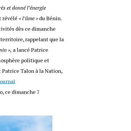
rés et donné l’énergie
it révélé
« l’âme »
du Bénin.
tivités dès ce dimanche
 territoire, rappelant que la
nin »,
a lancé Patrice
mosphère politique et
 Patrice Talon à la Nation,
journal
vo, ce dimanche 7