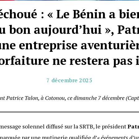
échoué : « Le Bénin a bi
nu bon aujourd’hui », Pat
ne entreprise aventuriè
forfaiture ne restera pas
7 décembre 2025
ent Patrice Talon, à Cotonou, ce dimanche 7 décembre (Cap
message solennel diffusé sur la SRTB, le président
Pat
marquée par une mutinerie qualifiée d’
« événements d’un