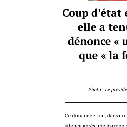
Coup d’état 
elle a te
dénonce « u
que « la 
Photo : Le présid
Ce dimanche soir, dans un 
silence après une journée 