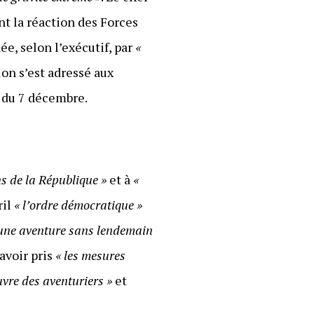
ant la réaction des Forces
e, selon l’exécutif, par
«
on s’est adressé aux
e du 7 décembre.
ns de la République »
et à
«
ril
« l’ordre démocratique »
 une aventure sans lendemain
avoir pris
« les mesures
uvre des aventuriers »
et