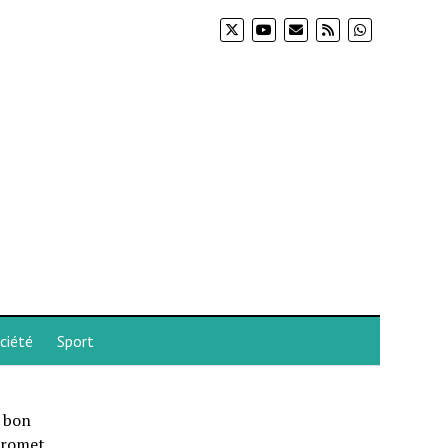
ciété
Sport
u bon
 promet