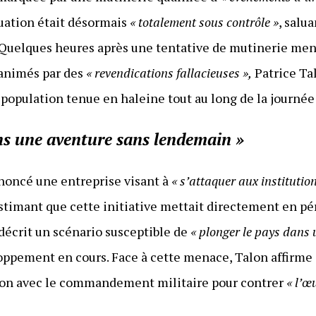
ituation était désormais
« totalement sous contrôle »
, salu
 Quelques heures après une tentative de mutinerie mené
animés par des
« revendications fallacieuses »,
Patrice Tal
 population tenue en haleine tout au long de la journé
ns une aventure sans lendemain »
énoncé une entreprise visant à
« s’attaquer aux institutio
estimant que cette initiative mettait directement en pé
a décrit un scénario susceptible de
« plonger le pays dans
ppement en cours. Face à cette menace, Talon affirme 
on avec le commandement militaire pour contrer
« l’œ