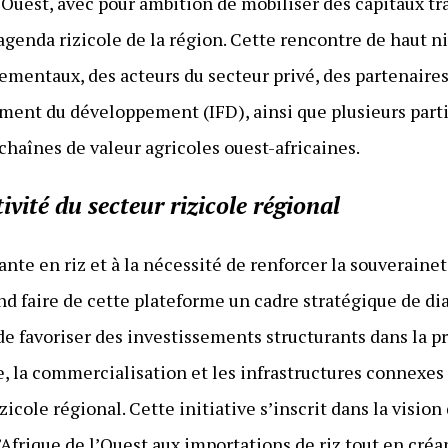
l’Ouest, avec pour ambition de mobiliser des capitaux t
agenda rizicole de la région. Cette rencontre de haut ni
mentaux, des acteurs du secteur privé, des partenaires
ement du développement (IFD), ainsi que plusieurs par
chaînes de valeur agricoles ouest-africaines.
ivité du secteur rizicole régional
nte en riz et à la nécessité de renforcer la souveraine
faire de cette plateforme un cadre stratégique de dia
t de favoriser des investissements structurants dans la p
, la commercialisation et les infrastructures connexes a
zicole régional. Cette initiative s’inscrit dans la visio
’Afrique de l’Ouest aux importations de riz tout en cré