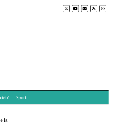
ciété
Sport
e la