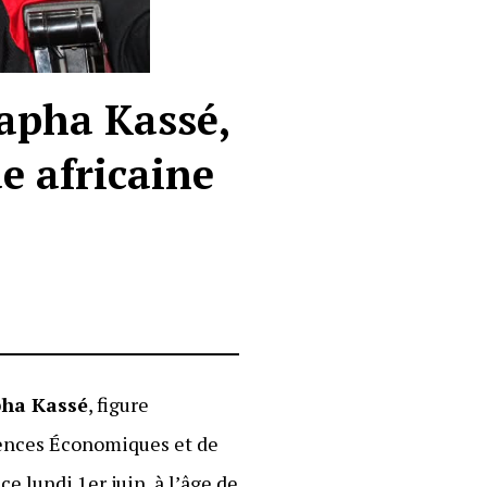
tapha Kassé,
 africaine
ha Kassé
, figure
iences Économiques et de
e lundi 1er juin, à l’âge de