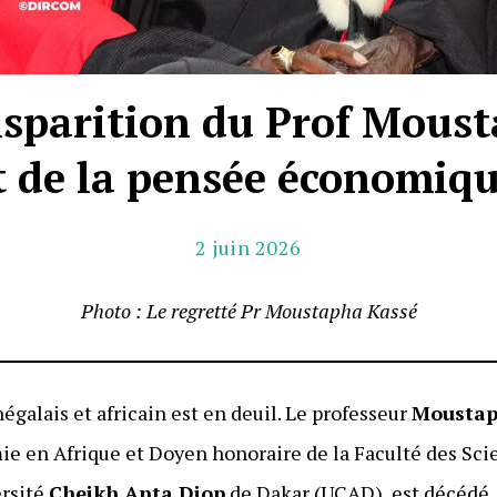
isparition du Prof Mous
de la pensée économique
2 juin 2026
Photo : Le regretté Pr Moustapha Kassé
galais et africain est en deuil. Le professeur
Moustap
e en Afrique et Doyen honoraire de la Faculté des Sc
ersité
Cheikh Anta Diop
de Dakar (UCAD), est décédé, c