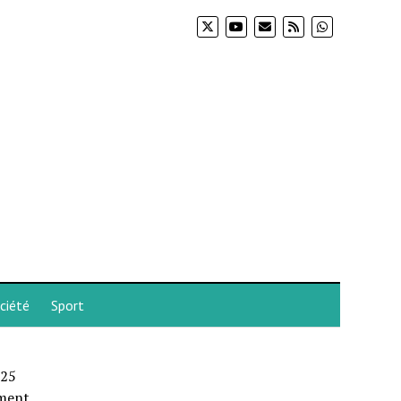
ciété
Sport
 25
ement