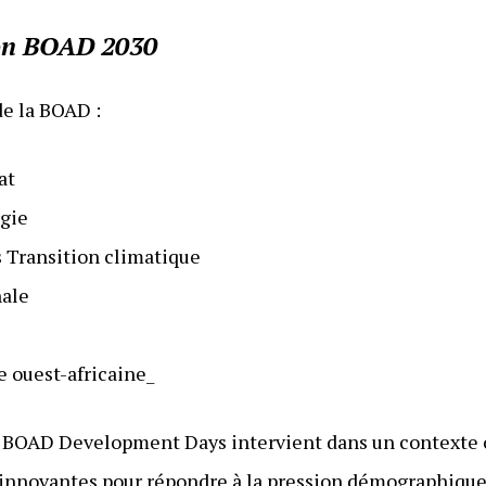
sion BOAD 2030
de la BOAD :
at
rgie
s Transition climatique
nale
 ouest-africaine_
 BOAD Development Days intervient dans un contexte où
innovantes pour répondre à la pression démographique,