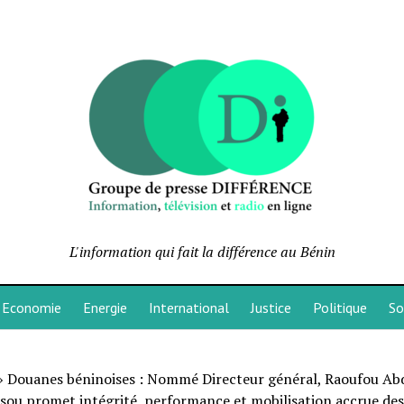
L'information qui fait la différence au Bénin
Economie
Energie
International
Justice
Politique
So
»
Douanes béninoises : Nommé Directeur général, Raoufou Ab
sou promet intégrité, performance et mobilisation accrue des