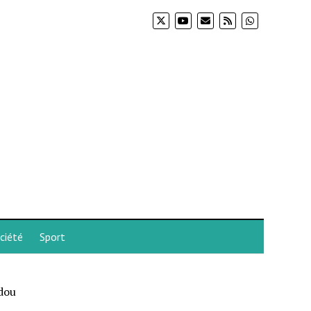
ciété
Sport
dou