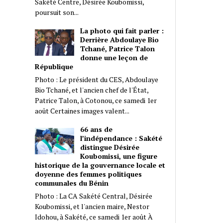
Sakété Centre, Désirée Koubomissi,
poursuit son...
La photo qui fait parler :
Derrière Abdoulaye Bio
Tchané, Patrice Talon
donne une leçon de
République
Photo : Le président du CES, Abdoulaye
Bio Tchané, et l'ancien chef de l'État,
Patrice Talon, à Cotonou, ce samedi 1er
août Certaines images valent...
66 ans de
l’indépendance : Sakété
distingue Désirée
Koubomissi, une figure
historique de la gouvernance locale et
doyenne des femmes politiques
communales du Bénin
Photo : La CA Sakété Central, Désirée
Koubomissi, et l'ancien maire, Nestor
Idohou, à Sakété, ce samedi 1er août À