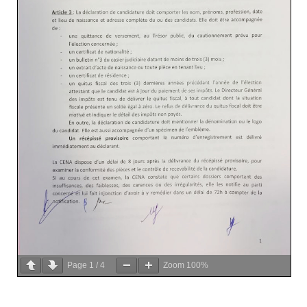
Page
1
/
4
Zoom
100%