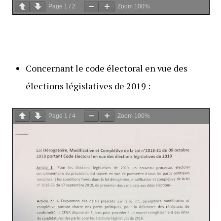
Page
1
/
2
Zoom
100%
Concernant le code électoral en vue des
élections législatives de 2019 :
Page
1
/
4
Zoom
100%