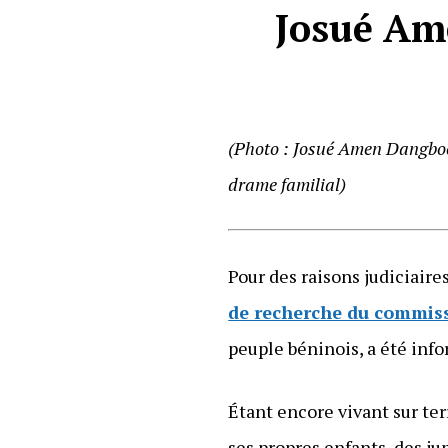
Josué Am
(Photo : Josué Amen Dangboé,
drame familial)
Pour des raisons judiciaire
de recherche du commis
peuple béninois, a été inf
Étant encore vivant sur terr
ses propres enfants, des j