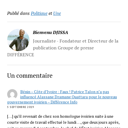
Publié dans
Politique
et
Une
Bienvenu DJISSA
Journaliste - Fondateur et Directeur de la
publication Groupe de presse
DIFFÉRENCE
Un commentaire
Bénin – Côte d’Ivoire : Faux ! Patrice Talon n’a pas
influencé Alassane Dramane Ouattara pour le nouveau
gouvernement ivoirien – Différence Info
5 SEPTEMBRE 2019
[…] qu’il revenait de chez son homologue ivoirien suite à une
courte visite de travail effectué le lundi …, que deux jours après,