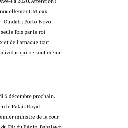
 Xwé-Fâ 2020. Attention !
 annuellement. Mieux,
 ; Ouidah ; Porto-Novo ;
seule fois par le roi
x et de l’arnaque tout
individus qui ne sont même
udi 5 décembre prochain.
ien le Palais Royal
remier ministre de la cour
e du Fâ) du Bénin, Babalawo