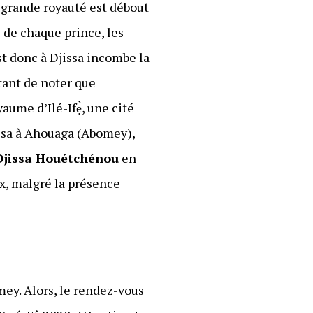
 grande royauté est débout
 de chaque prince, les
t donc à Djissa incombe la
rtant de noter que
aume d’Ilé-Ifẹ̀, une cité
issa à Ahouaga (Abomey),
Djissa Houétchénou
en
ux, malgré la présence
ey. Alors, le rendez-vous