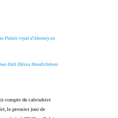
au Palais royal d’Abomey en
awo Dah Djissa Houétchénou
nir compte du calendrier
fet, le premier jour de