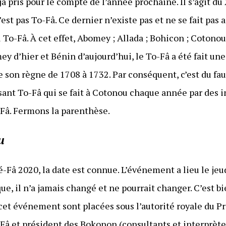
 pris pour le compte de l’année prochaine. Il s’agit du
st pas To-Fâ. Ce dernier n’existe pas et ne se fait pas
l To-Fâ. À cet effet, Abomey ; Allada ; Bohicon ; Cotonou
y d’hier et Bénin d’aujourd’hui, le To-Fâ a été fait une 
 son règne de 1708 à 1732. Par conséquent, c’est du fau
sant To-Fâ qui se fait à Cotonou chaque année par des 
e Fâ. Fermons la parenthèse.
u
é-Fâ 2020, la date est connue. L’événement a lieu le je
que, il n’a jamais changé et ne pourrait changer. C’est b
 cet événement sont placées sous l’autorité royale du P
 Fâ et président des Bokonon (consultants et interprèt