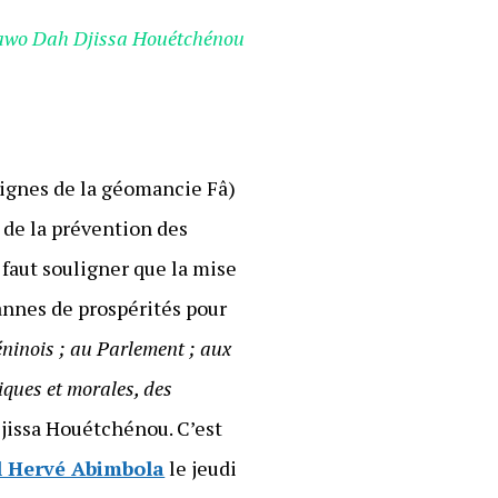
awo Dah Djissa Houétchénou
signes de la géomancie Fâ)
 de la prévention des
 faut souligner que la mise
annes de prospérités pour
ninois ; au Parlement ; aux
siques et morales, des
Djissa Houétchénou. C’est
l Hervé Abimbola
le jeudi