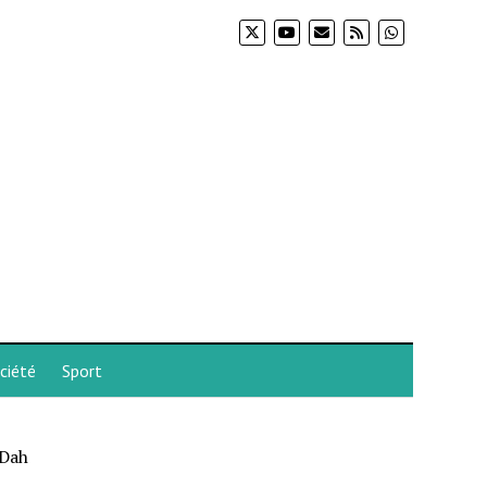
ciété
Sport
 Dah