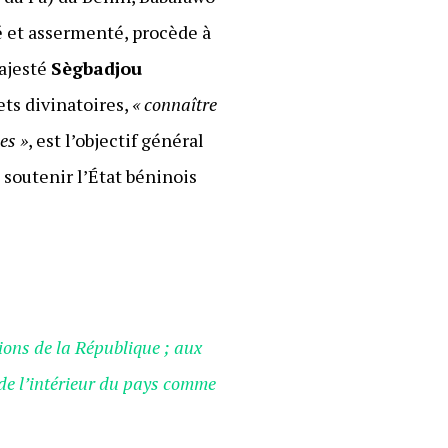
é et assermenté, procède à
Majesté
Sègbadjou
ets divinatoires,
« connaître
es »
, est l’objectif général
 soutenir l’État béninois
ions de la République ; aux
 de l’intérieur du pays comme