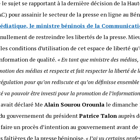
 le sujet se rapportant à la dernière décision de la Hau
pour assainir le secteur de la presse en ligne au Bénin
médiatique, le ministre béninois de la Communicati
t nullement de restreindre les libertés de la presse. Mieu
es conditions d’utilisation de cet espace de liberté qu’
information de qualité.
« En tant que ministre des médias,
tion des médias et respecte et fait respecter la liberté de l
régulation pour qu’on rediscute et qu’on définisse ensemble
té va pouvoir être investi pour la promotion de l’information
, avait déclaré Me
Alain Sourou Orounla
le dimanche 1
 du gouvernement du président
Patrice Talon
auprès de
é de faire un procès d’intention au gouvernement avant d
s faîtières de la presse béninoise.
« J’ai vu certains prof