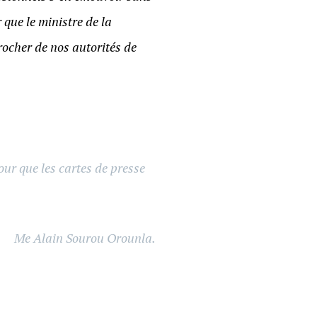
 que le ministre de la
rocher de nos autorités de
our que les cartes de presse
Me Alain Sourou Orounla.