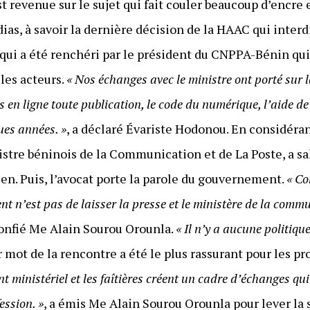
 revenue sur le sujet qui fait couler beaucoup d’encre e
as, à savoir la dernière décision de la HAAC qui interd
 qui a été renchéri par le président du CNPPA-Bénin qui
 les acteurs.
« Nos échanges avec le ministre ont porté sur l
en ligne toute publication, le code du numérique, l’aide de l
ues années. »
, a déclaré Évariste Hodonou. En considéra
nistre béninois de la Communication et de La Poste, a sal
en. Puis, l’avocat porte la parole du gouvernement.
« Co
nt n’est pas de laisser la presse et le ministère de la comm
confié Me Alain Sourou Orounla.
« Il n’y a aucune politiqu
ier mot de la rencontre a été le plus rassurant pour les p
 ministériel et les faîtières créent un cadre d’échanges qui
ession. »
, a émis Me Alain Sourou Orounla pour lever la 