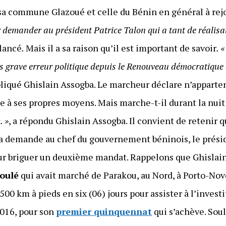
sa commune Glazoué et celle du Bénin en général à re
demander au président Patrice Talon qui a tant de réalisat
 lancé
.
Mais il a sa raison qu’il est important de savoir
. 
s grave erreur politique depuis le Renouveau démocratique d
pliqué Ghislain Assogba. Le marcheur déclare n’apparten
he à ses propres moyens. Mais marche-t-il durant la nuit
. »
, a répondu Ghislain Assogba. Il convient de retenir q
sa demande au chef du gouvernement béninois, le prési
our briguer un deuxième mandat. Rappelons que Ghislai
Soulé
qui avait marché de Parakou, au Nord, à Porto-Novo
500 km à pieds en six (06) jours pour assister à l’invest
2016, pour son
premier quinquennat
qui s’achève. Soul