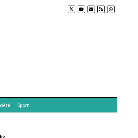
ciété
Sport
ky