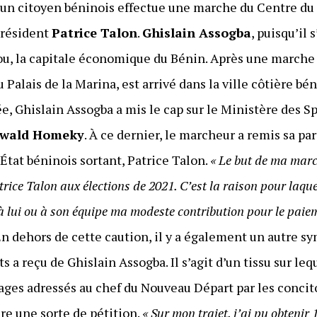
, un citoyen béninois effectue une marche du Centre du 
 président
Patrice Talon
.
Ghislain Assogba
, puisqu’il 
u, la capitale économique du Bénin. Après une marche 
 Palais de la Marina, est arrivé dans la ville côtière bé
ée, Ghislain Assogba a mis le cap sur le Ministère des Sp
wald Homeky
. À ce dernier, le marcheur a remis sa par
’État béninois sortant, Patrice Talon.
« Le but de ma march
rice Talon aux élections de 2021. C’est la raison pour laqu
 lui ou à son équipe ma modeste contribution pour le paiem
En dehors de cette caution, il y a également un autre s
 a reçu de Ghislain Assogba. Il s’agit d’un tissu sur leq
ages adressés au chef du Nouveau Départ par les concito
re une sorte de pétition.
« Sur mon trajet, j’ai pu obtenir