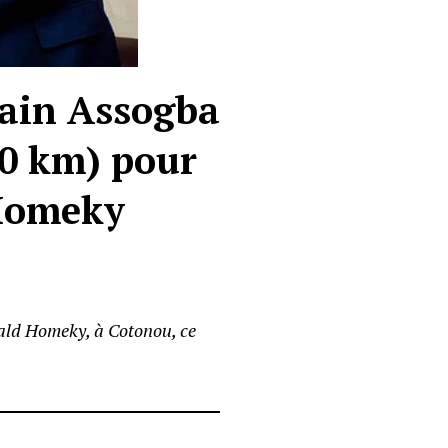
lain Assogba
30 km) pour
 Homeky
ald Homeky, à Cotonou, ce