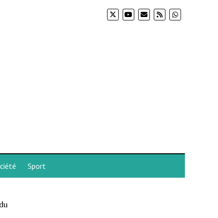
ciété
Sport
 du