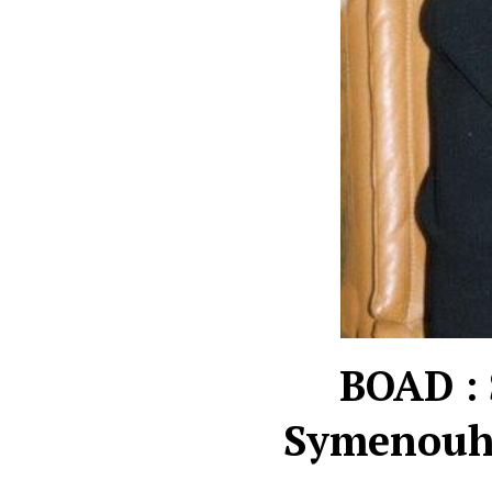
BOAD : 
Symenouh à