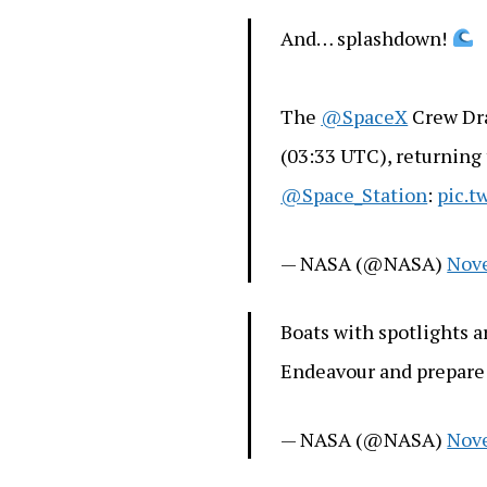
And… splashdown!
The
@SpaceX
Crew Dra
(03:33 UTC), returning
@Space_Station
:
pic.t
— NASA (@NASA)
Nove
Boats with spotlights a
Endeavour and prepare 
— NASA (@NASA)
Nove