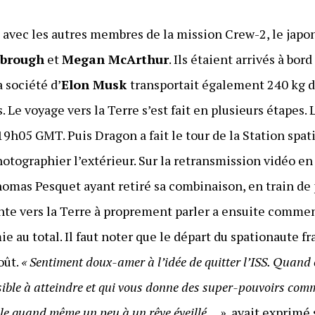
avec les autres membres de la mission Crew-2, le japo
brough
et
Megan McArthur
. Ils étaient arrivés à bord
a société d’
Elon Musk
transportait également 240 kg d
. Le voyage vers la Terre s’est fait en plusieurs étapes.
 19h05 GMT. Puis Dragon a fait le tour de la Station spa
otographier l’extérieur. Sur la retransmission vidéo en
homas Pesquet ayant retiré sa combinaison, en train de
ente vers la Terre à proprement parler a ensuite comme
e au total. Il faut noter que le départ du spationaute fr
oût.
«
Sentiment doux-amer à l’idée de quitter l’ISS. Quand 
ible à atteindre et qui vous donne des super-pouvoirs comme
e quand même un peu à un rêve éveillé… »
, avait exprim