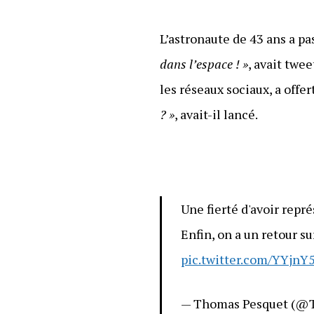
L’astronaute de 43 ans a pa
dans l’espace ! »
, avait twe
les réseaux sociaux, a offe
? »
, avait-il lancé.
Une fierté d'avoir repré
Enfin, on a un retour s
pic.twitter.com/YYjnY
— Thomas Pesquet (@