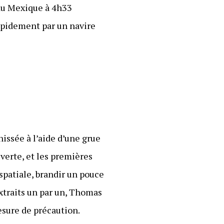
 du Mexique à 4h33
apidement par un navire
issée à l’aide d’une grue
uverte, et les premières
patiale, brandir un pouce
extraits un par un, Thomas
esure de précaution.