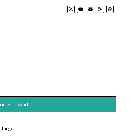
ciété
Sport
 large