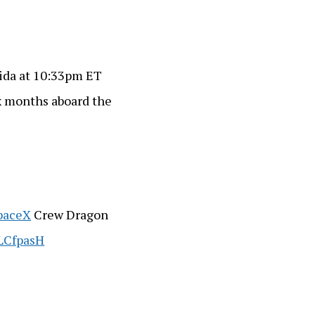
rida at 10:33pm ET
ix months aboard the
aceX
Crew Dragon
VLCfpasH