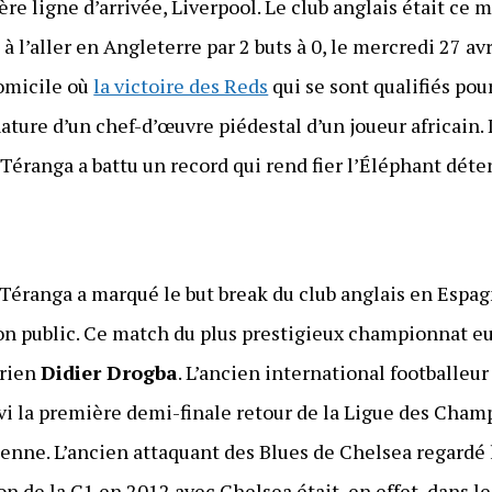
ière ligne d’arrivée, Liverpool. Le club anglais était ce
u à l’aller en Angleterre par 2 buts à 0, le mercredi 27 av
domicile où
la victoire des Reds
qui se sont qualifiés pou
ture d’un chef-d’œuvre piédestal d’un joueur africain. I
a Téranga a battu un record qui rend fier l’Éléphant déte
a Téranga a marqué le but break du club anglais en Espa
son public. Ce match du plus prestigieux championnat eu
irien
Didier Drogba
. L’ancien international footballeu
ivi la première demi-finale retour de la Ligue des Cham
enne. L’ancien attaquant des Blues de Chelsea regardé 
on de la C1 en 2012 avec Chelsea était, en effet, dans l