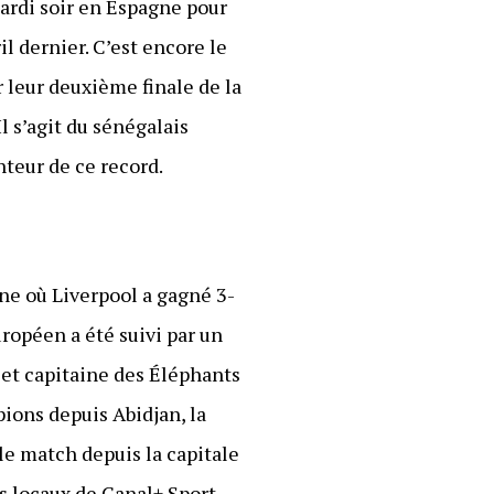
 mardi soir en Espagne pour
ril dernier. C’est encore le
r leur deuxième finale de la
l s’agit du sénégalais
nteur de ce record.
gne où Liverpool a gagné 3-
ropéen a été suivi par un
r et capitaine des Éléphants
pions depuis Abidjan, la
le match depuis la capitale
es locaux de Canal+ Sport,