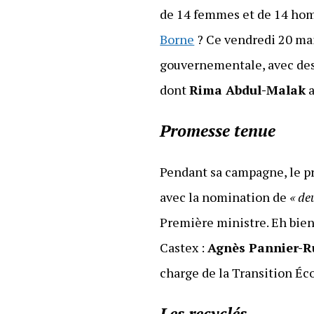
de 14 femmes et de 14 hom
Borne
? Ce vendredi 20 mai
gouvernementale, avec des
dont
Rima Abdul-Malak
a
Promesse tenue
Pendant sa campagne, le pr
avec la nomination de
« de
Première ministre. Eh bie
Castex :
Agnès Pannier-R
charge de la Transition Éco
Les recyclés