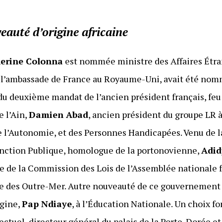
eauté d’origine africaine
erine Colonna
est nommée ministre des Affaires Étran
 à l’ambassade de France au Royaume-Uni, avait été no
du deuxième mandat de l’ancien président français, fe
e l’Ain,
Damien Abad
, ancien président du groupe LR 
de l’Autonomie, et des Personnes Handicapées. Venu de 
nction Publique, homologue de la portonovienne,
Adid
e de la Commission des Lois de l’Assemblée nationale 
e des Outre-Mer. Autre nouveauté de ce gouvernement 
igine,
Pap Ndiaye
, à l’Éducation Nationale. Un choix f
ctuel, directeur général du palais de la Porte-Dorée et