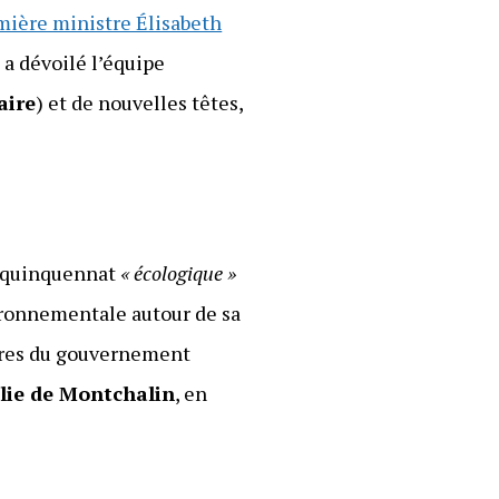
mière ministre Élisabeth
, a dévoilé l’équipe
aire
) et de nouvelles têtes,
n quinquennat
« écologique »
ironnementale autour de sa
mbres du gouvernement
ie de Montchalin
, en