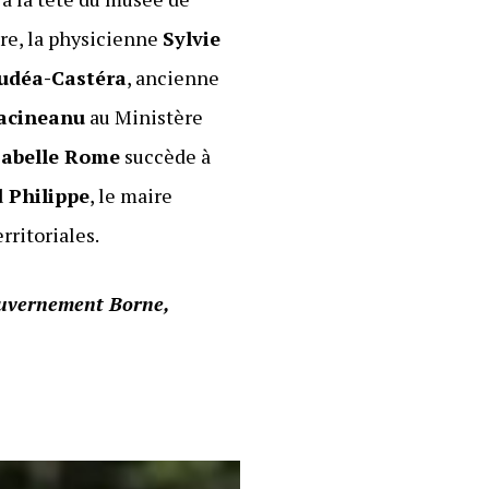
ire, la physicienne
Sylvie
udéa-Castéra
, ancienne
acineanu
au Ministère
sabelle Rome
succède à
 Philippe
, le maire
rritoriales.
gouvernement Borne,