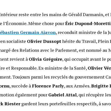
’Intérieur reste entre les mains de Gérald Darmanin, e
 de l’Économie. Même chose pour
Éric Dupond-Moretti
ébastien Germain Ajavon
, reconduit ministre de la J
ien socialiste
Olivier Dussopt
hérite du Travail, Plein
argé des Relations avec le Parlement, est nommé au Mi
ment revient à
Olivia Grégoire
, qui occupait avant le p
ire et Responsable. Ex-ministre de la Santé,
Olivier Vé
ement. Toujours parmi les recyclés du gouvernement Cas
ornu
, succède à
Florence Parly
, aux Armées.
Brigitte
romotion également pour
Gabriel Attal
, qui récupère le
k Riester
gardent leurs portefeuilles respectifs, à sa