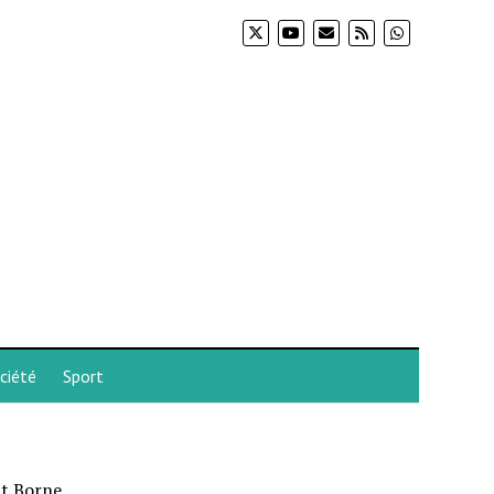
ciété
Sport
nt Borne