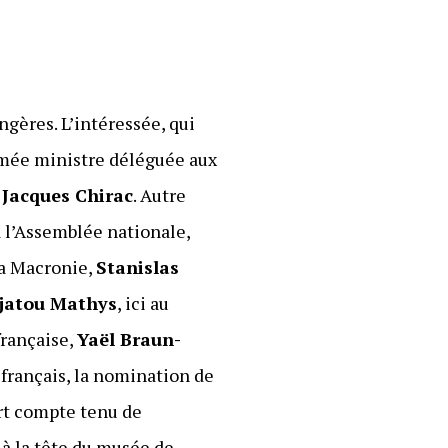
gères. L’intéressée, qui
mmée ministre déléguée aux
u
Jacques Chirac
. Autre
à l’Assemblée nationale,
la Macronie,
Stanislas
jatou Mathys
, ici au
française,
Yaël Braun-
français, la nomination de
ort compte tenu de
 à la tête du musée de